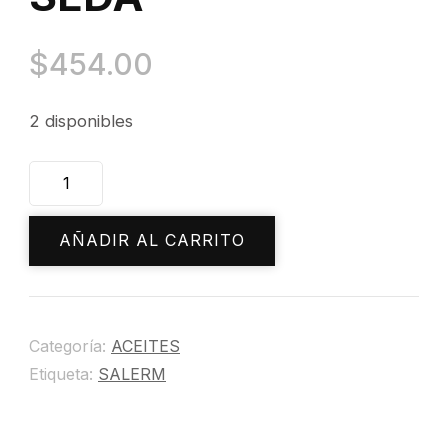
$
454.00
2 disponibles
21
FINISH
PROTEINAS
AÑADIR AL CARRITO
DE
SEDA
cantidad
Categoría:
ACEITES
Etiqueta:
SALERM