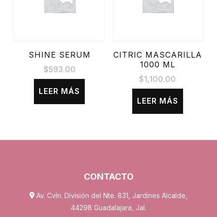
SHINE SERUM
CITRIC MASCARILLA
1000 ML
$
593.00
$
1,100.00
LEER MÁS
LEER MÁS
CONTACTO
Av. Cvln. División del Nte. 831, Jardines Alcalde,
44298 Guadalajara, Jal.