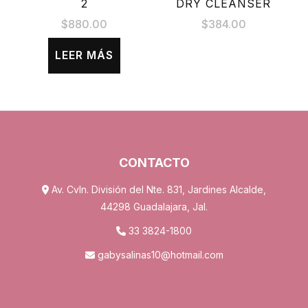
2
DRY CLEANSER
$
880.00
$
384.00
LEER MÁS
CONTACTO
Av. Cvln. División del Nte. 831, Jardines Alcalde,
44298 Guadalajara, Jal.
33 3824-1800
gabysalinas10@hotmail.com