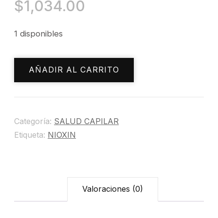
$
1,034.00
1 disponibles
3D
AÑADIR AL CARRITO
INTENSIVE
DIABOOST
cantidad
Categoría:
SALUD CAPILAR
Etiqueta:
NIOXIN
Valoraciones (0)