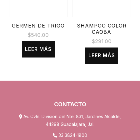
GERMEN DE TRIGO
SHAMPOO COLOR
CAOBA
$
540.00
$
291.00
LEER MÁS
LEER MÁS
CONTACTO
Av. Cvln. División del Nte. 831, Jardines Alcalde,
44298 Guadalajara, Jal.
33 3824-1800