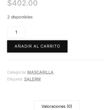
$
402.00
2 disponibles
MASCARILLA
CITRIC
02
AÑADIR AL CARRITO
cantidad
Categoría:
MASCARILLA
Etiqueta:
SALERM
Valoraciones (0)